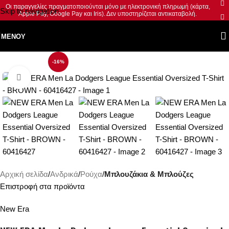
Οι παραγγελίες πραγματοποιούνται μόνο με ηλεκτρονική πληρωμή (κάρτα,
Skip to navigation
Apple Pay, Google Pay και Iris). Δεν υποστηρίζεται αντικαταβολή.
Skip to main content
ΜΕΝΟΎ
-16%
Κλικ για μεγέθυνση
Αρχική σελίδα
Ανδρικά
Ρούχα
Μπλουζάκια & Μπλούζες
Επιστροφή στα προϊόντα
New Era