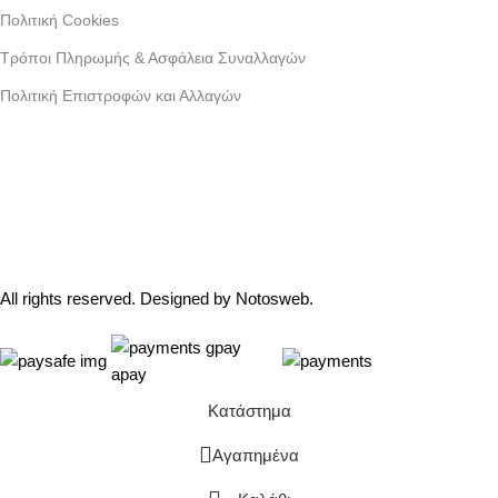
Πολιτική Cookies
Τρόποι Πληρωμής & Ασφάλεια Συναλλαγών
Πολιτική Επιστροφών και Αλλαγών
Γράμμου 30 αργυρουπολη , Αθήνα
Phone: +30 2109954111
Email: info@coxswainclothing.com
Follow Us:
All rights reserved. Designed by
Notosweb
.
Κατάστημα
Αγαπημένα