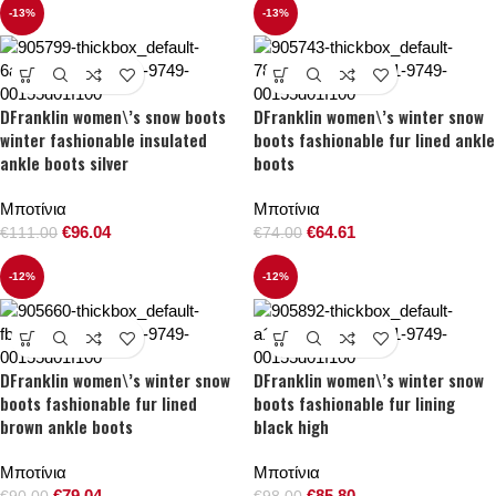
-13%
-13%
DFranklin women\’s snow boots
DFranklin women\’s winter snow
winter fashionable insulated
boots fashionable fur lined ankle
ankle boots silver
boots
Μποτίνια
Μποτίνια
€
96.04
€
64.61
€
111.00
€
74.00
-12%
-12%
DFranklin women\’s winter snow
DFranklin women\’s winter snow
boots fashionable fur lined
boots fashionable fur lining
brown ankle boots
black high
Μποτίνια
Μποτίνια
€
79.04
€
85.80