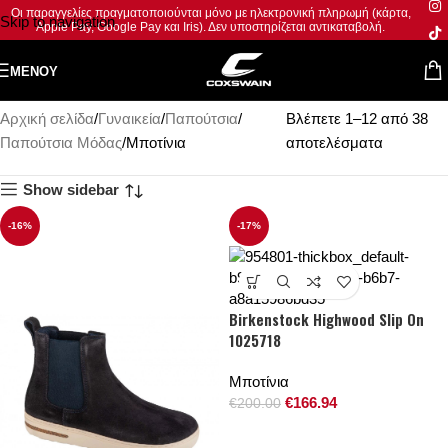
Οι παραγγελίες πραγματοποιούνται μόνο με ηλεκτρονική πληρωμή (κάρτα,
Skip to navigation
Apple Pay, Google Pay και Iris). Δεν υποστηρίζεται αντικαταβολή.
Skip to main content
ΜΕΝΟΎ
Κατηγορίες
Αρχική σελίδα
Γυναικεία
Παπούτσια
Βλέπετε 1–12 από 38
Παπούτσια Μόδας
Μποτίνια
αποτελέσματα
Show sidebar
-16%
-17%
Birkenstock Highwood Slip On
1025718
Μποτίνια
€
166.94
€
200.00