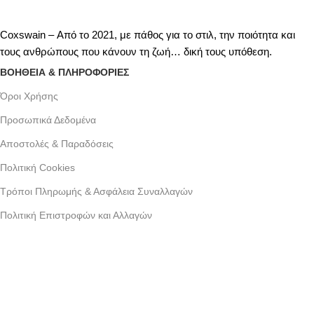
Coxswain – Από το 2021, με πάθος για το στιλ, την ποιότητα και
τους ανθρώπους που κάνουν τη ζωή… δική τους υπόθεση.
ΒΟΗΘΕΙΑ & ΠΛΗΡΟΦΟΡΙΕΣ
Όροι Xρήσης
Προσωπικά Δεδομένα
Αποστολές & Παραδόσεις
Πολιτική Cookies
Τρόποι Πληρωμής & Ασφάλεια Συναλλαγών
Πολιτική Επιστροφών και Αλλαγών
Γράμμου 30 αργυρουπολη , Αθήνα
Phone: +30 2109954111
Email: info@coxswainclothing.com
Follow Us: