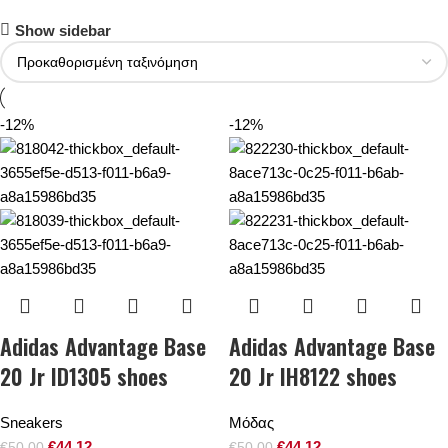
Show sidebar
-12%
-12%
Adidas Advantage Base
Adidas Advantage Base
20 Jr ID1305 shoes
20 Jr IH8122 shoes
Sneakers
Μόδας
€
44.12
€
44.12
€
50.00
€
50.00