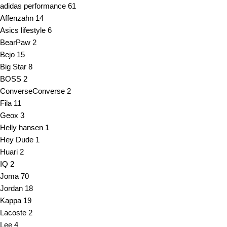
adidas performance
61
Affenzahn
14
Asics lifestyle
6
BearPaw
2
Bejo
15
Big Star
8
BOSS
2
Converse
Converse
2
Fila
11
Geox
3
Helly hansen
1
Hey Dude
1
Huari
2
IQ
2
Joma
70
Jordan
18
Kappa
19
Lacoste
2
Lee
4