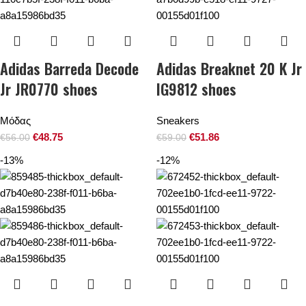
Adidas Barreda Decode
Adidas Breaknet 20 K Jr
Jr JR0770 shoes
IG9812 shoes
Μόδας
Sneakers
€
48.75
€
51.86
€
56.00
€
59.00
-13%
-12%