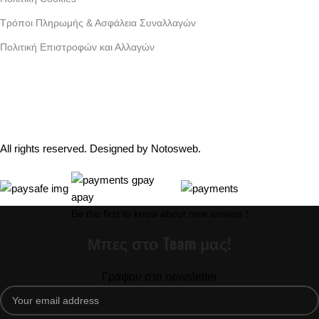
Τρόποι Πληρωμής & Ασφάλεια Συναλλαγών
Πολιτική Επιστροφών και Αλλαγών
Γράμμου 30 αργυρουπολη , Αθήνα
Phone: +30 2109954111
Email: info@coxswainclothing.com
Follow Us:
All rights reserved. Designed by
Notosweb
.
Be the first to know about new arrivals !
Μπες στο Team μας!
Γράψου στο newsletter