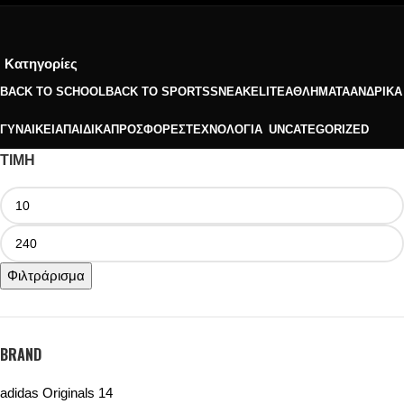
Κατηγορίες
BACK TO SCHOOL
BACK TO SPORTS
SNEAKELITE
ΑΘΛΉΜΑΤΑ
ΑΝΔΡΙΚΆ
ΓΥΝΑΙΚΕΊΑ
ΠΑΙΔΙΚΆ
ΠΡΟΣΦΟΡΈΣ
ΤΕΧΝΟΛΟΓΊΑ
UNCATEGORIZED
ΤΙΜΗ
Φιλτράρισμα
BRAND
adidas Originals
14