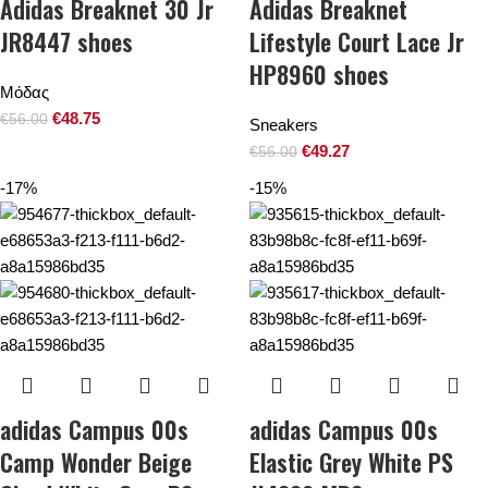
Adidas Breaknet 30 Jr
Adidas Breaknet
JR8447 shoes
Lifestyle Court Lace Jr
HP8960 shoes
Μόδας
€
48.75
€
56.00
Sneakers
€
49.27
€
56.00
-17%
-15%
adidas Campus 00s
adidas Campus 00s
Camp Wonder Beige
Elastic Grey White PS