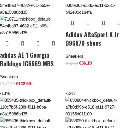
Adidas AltaSport K Jr
D96870 shoes
adidas AE 1 Georgia
Sneakers
Bulldogs IG6669 MBS
€
36.19
€
41.00
Sneakers
€
122.50
€
147.00
-13%
-12%