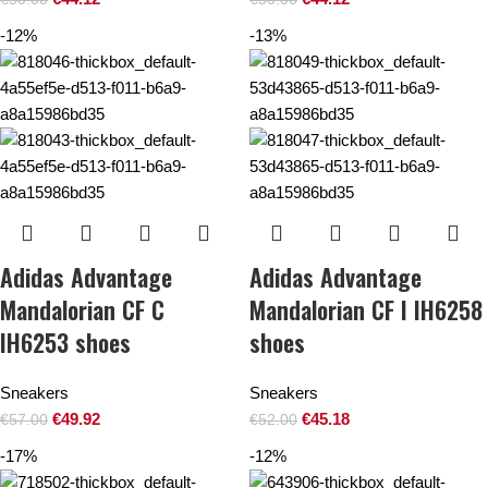
-12%
-13%
Adidas Advantage
Adidas Advantage
Mandalorian CF C
Mandalorian CF I IH6258
IH6253 shoes
shoes
Sneakers
Sneakers
€
49.92
€
45.18
€
57.00
€
52.00
-17%
-12%