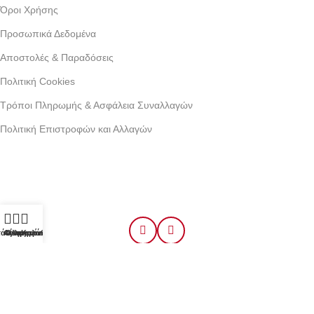
Όροι Xρήσης
Προσωπικά Δεδομένα
Αποστολές & Παραδόσεις
Πολιτική Cookies
Τρόποι Πληρωμής & Ασφάλεια Συναλλαγών
Πολιτική Επιστροφών και Αλλαγών
Γράμμου 30 αργυρουπολη , Αθήνα
Phone: +30 2109954111
Email: info@coxswainclothing.com
Follow Us:
τάστημα
Φίλτρα
Αγαπημένα
Ο λογαριασμός μου
Καλάθι
All rights reserved. Designed by
Notosweb
.