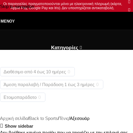
Οι παραγγελίες πραγματοποιούνται μόνο με ηλεκτρονική πληρωμή (κάρτα,
Skip to navigation
Apple Pay, Google Pay και Iris). Δεν υποστηρίζεται αντικαταβολή.
Skip to main content
ΜΕΝΟΎ
Κατηγορίες
Διαθέσιμο από 4 έως 10 ημέρες
0
Άμεση παραλαβή / Παράδoση 1 έως 3 ημέρες
0
Ετοιμοπαράδοτο
0
Αρχική σελίδα
Back to Sports
Τένις
Αξεσουάρ
Show sidebar
Δεν βρέθηκε κανένα προϊόν που να ταιριάζει με την επιλογή σας.