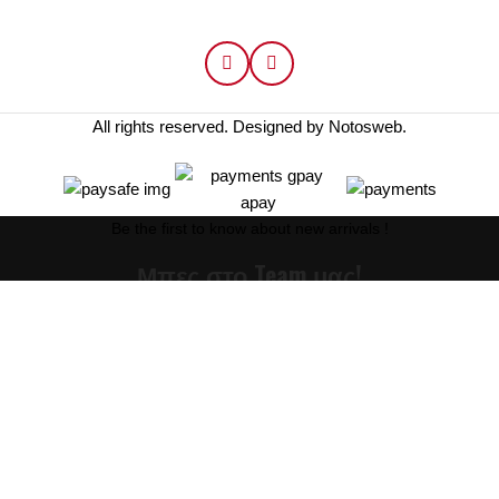
Follow Us:
All rights reserved. Designed by
Notosweb
.
Be the first to know about new arrivals !
Μπες στο Team μας!
Γράψου στο newsletter
και μάθε πρώτος τα νέα μας