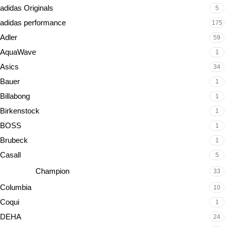
adidas Originals
5
adidas performance
175
Adler
59
AquaWave
1
Asics
34
Bauer
1
Billabong
1
Birkenstock
1
BOSS
1
Brubeck
1
Casall
5
Champion
33
Columbia
10
Coqui
1
DEHA
24