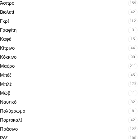
Άσπρο
159
Βιολετί
42
Γκρί
112
Γραφίτη
3
Καφέ
15
Κίτρινο
44
Κόκκινο
90
Μαύρο
211
Μπέζ
45
Μπλέ
173
Μώβ
11
Ναυτικό
82
Πολύχρωμο
8
Πορτοκαλί
42
Πράσινο
122
Ρόζ
100