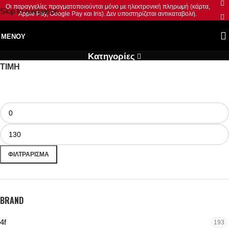
Οι παραγγελίες πραγματοποιούνται μόνο με ηλεκτρονική πληρωμή (κάρτα,
Skip to navigation
Apple Pay, Google Pay και Iris). Δεν υποστηρίζεται αντικαταβολή.
Skip to main content
ΜΕΝΟΎ
Κατηγορίες
ΤΙΜΗ
ΦΙΛΤΡΆΡΙΣΜΑ
BRAND
4f
193