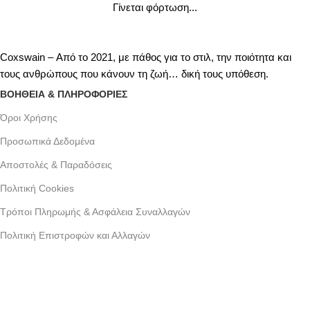
Γίνεται φόρτωση...
Coxswain – Από το 2021, με πάθος για το στιλ, την ποιότητα και
τους ανθρώπους που κάνουν τη ζωή… δική τους υπόθεση.
ΒΟΗΘΕΙΑ & ΠΛΗΡΟΦΟΡΙΕΣ
Όροι Xρήσης
Προσωπικά Δεδομένα
Αποστολές & Παραδόσεις
Πολιτική Cookies
Τρόποι Πληρωμής & Ασφάλεια Συναλλαγών
Πολιτική Επιστροφών και Αλλαγών
Γράμμου 30 αργυρουπολη , Αθήνα
Phone: +30 2109954111
Email: info@coxswainclothing.com
Follow Us: