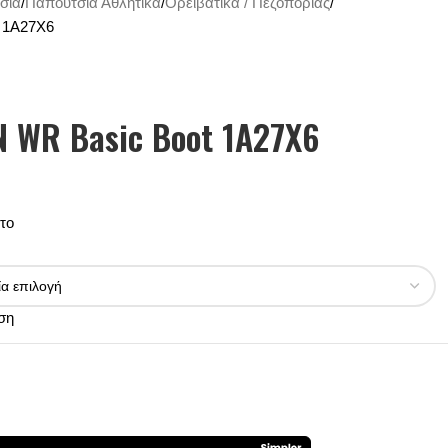
σια
Παπούτσια Αθλητικά
Ορειβατικά / Πεζοπορίας
t 1A27X6
N WR Basic Boot 1A27X6
το
ση