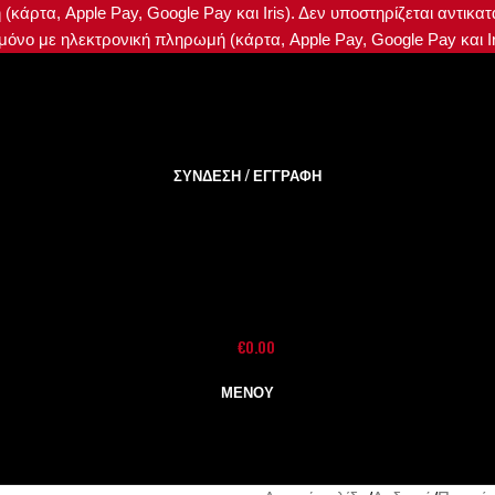
κάρτα, Apple Pay, Google Pay και Iris). Δεν υποστηρίζεται αντικ
όνο με ηλεκτρονική πληρωμή (κάρτα, Apple Pay, Google Pay και Iri
ΣΎΝΔΕΣΗ / ΕΓΓΡΑΦΉ
€
0.00
ΜΕΝΟΎ