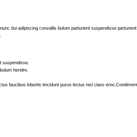
c dui adipiscing convallis bulum parturient suspendisse parturient a
.
nt suspendisse.
tibulum hendre.
ctus faucibus lobortis tincidunt purus lectus nisl class eros.Condim