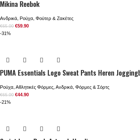
Mikina Reebok
Ανδρικά
,
Ρούχα
,
Φούτερ & Ζακέτες
€
59.90
€
65.00
-31%
PUMA Essentials Logo Sweat Pants Heren Jogging
Ρούχα
,
Αθλητικές Φόρμες
,
Ανδρικά
,
Φόρμες & Σόρτς
€
44.90
€
65.00
-21%