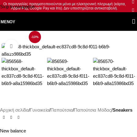
Οι παραγγελίες πραγματοποιούνται μόνο με ηλεκτρονική πληρωμή (κάρτα,
Skip to navigation
Apple Pay, Google Pay και Iris). Δεν υποστηρίζεται αντικαταβολή.
Skip to main content
ΜΕΝΟΎ
-13%
Κλικ για μεγέθυνση
Αρχική σελίδα
Γυναικεία
Παπούτσια
Παπούτσια Μόδας
Sneakers
New balance