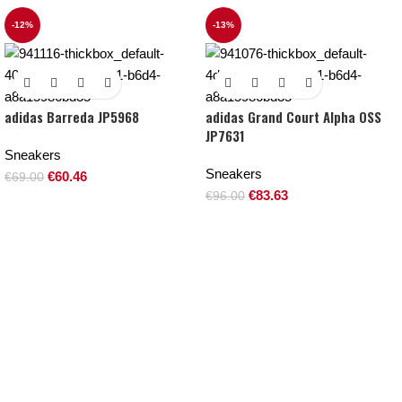
-12%
-13%
adidas Barreda JP5968
adidas Grand Court Alpha OSS
JP7631
Sneakers
Sneakers
€
60.46
€
69.00
€
83.63
€
96.00