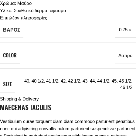
Χρώμα: Μαύρο
Υλικό: Συνθετικό δέρμα, ύφασμα
Επιπλέον πληροφορίες
ΒΆΡΟΣ
0.75 κ.
COLOR
Άσπρο
40
,
40 1/2
,
41 1/2
,
42
,
42 1/2
,
43
,
44
,
44 1/2
,
45
,
45 1/2
,
SIZE
46 1/2
Shipping & Delivery
MAECENAS IACULIS
Vestibulum curae torquent diam diam commodo parturient penatibus
nunc dui adipiscing convallis bulum parturient suspendisse parturient
a.Parturient in parturient scelerisque nibh lectus quam a natoque