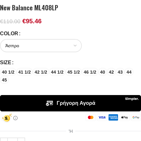
New Balance ML408LP
€
95.46
€
110.00
COLOR
SIZE
40 1/2
41 1/2
42 1/2
44 1/2
45 1/2
46 1/2
40
42
43
44
45