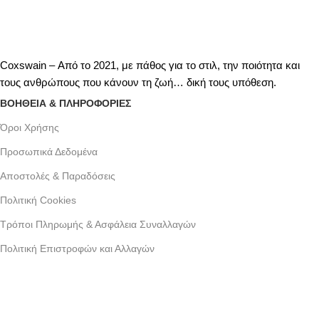
Coxswain – Από το 2021, με πάθος για το στιλ, την ποιότητα και
τους ανθρώπους που κάνουν τη ζωή… δική τους υπόθεση.
ΒΟΗΘΕΙΑ & ΠΛΗΡΟΦΟΡΙΕΣ
Όροι Xρήσης
Προσωπικά Δεδομένα
Αποστολές & Παραδόσεις
Πολιτική Cookies
Τρόποι Πληρωμής & Ασφάλεια Συναλλαγών
Πολιτική Επιστροφών και Αλλαγών
Γράμμου 30 αργυρουπολη , Αθήνα
Phone: +30 2109954111
Email: info@coxswainclothing.com
Follow Us: