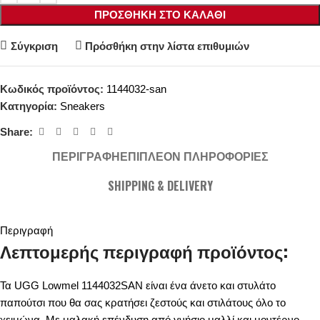
ΠΡΟΣΘΉΚΗ ΣΤΟ ΚΑΛΆΘΙ
Σύγκριση
Πρόσθήκη στην λίστα επιθυμιών
Κωδικός προϊόντος:
1144032-san
Κατηγορία:
Sneakers
Share:
ΠΕΡΙΓΡΑΦΉ
ΕΠΙΠΛΈΟΝ ΠΛΗΡΟΦΟΡΊΕΣ
SHIPPING & DELIVERY
Περιγραφή
Λεπτομερής περιγραφή προϊόντος:
Τα UGG Lowmel 1144032SAN είναι ένα άνετο και στυλάτο
παπούτσι που θα σας κρατήσει ζεστούς και στιλάτους όλο το
χειμώνα. Με μαλακή επένδυση από γνήσιο μαλλί και μοντέρνο