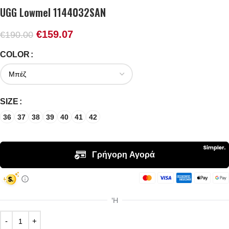
UGG Lowmel 1144032SAN
€
159.07
€
190.00
COLOR
SIZE
36
37
38
39
40
41
42