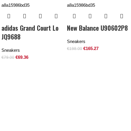
adidas Grand Court Lo
New Balance U90602P8
JQ9688
Sneakers
€
165.27
€
198.00
Sneakers
€
69.36
€
79.00