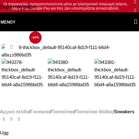
Οι παραγγελίες πραγματοποιούνται μόνο με ηλεκτρονική πληρωμή (κάρτα,
Skip to navigation
Apple Pay, Google Pay και Iris). Δεν υποστηρίζεται αντικαταβολή.
Skip to main content
ΜΕΝΟΎ
-16%
Κλικ για μεγέθυνση
Αρχική σελίδα
Γυναικεία
Παπούτσια
Παπούτσια Μόδας
Sneakers
Ugg