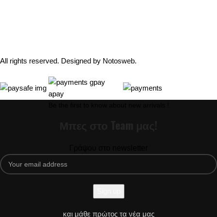
Email: info@coxswainclothing.com
Follow Us:
All rights reserved. Designed by
Notosweb
.
Be the first to know about new arrivals !
Μπες στο Team μας!
Γράψου στο newsletter
και μάθε πρώτος τα νέα μας