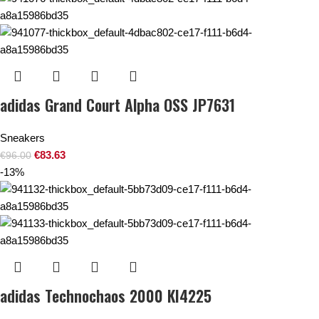
adidas Grand Court Alpha OSS JP7631
Sneakers
€
83.63
€
96.00
-13%
adidas Technochaos 2000 KI4225