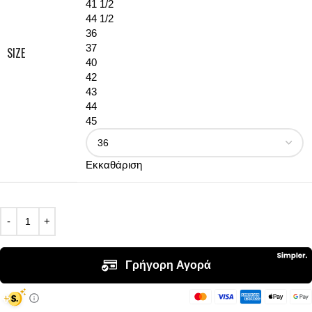
41 1/2
44 1/2
36
37
SIZE
40
42
43
44
45
Εκκαθάριση