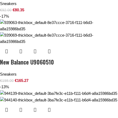
Sneakers
€
80.35
€
92.00
-17%
New Balance U9060510
Sneakers
€
165.27
€
198.00
-13%