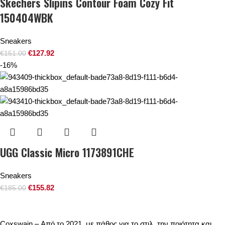
Skechers Slipins Contour Foam Cozy Fit
150404WBK
Sneakers
€
127.92
€
151.00
-16%
UGG Classic Micro 1173891CHE
Sneakers
€
155.82
€
185.00
Coxswain – Από το 2021, με πάθος για το στιλ, την ποιότητα και