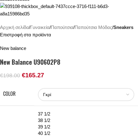
Αρχική σελίδα
Γυναικεία
Παπούτσια
Παπούτσια Μόδας
Sneakers
Επιστροφή στα προϊόντα
New balance
New Balance U90602P8
€
165.27
€
198.00
COLOR
37 1/2
38 1/2
39 1/2
40 1/2