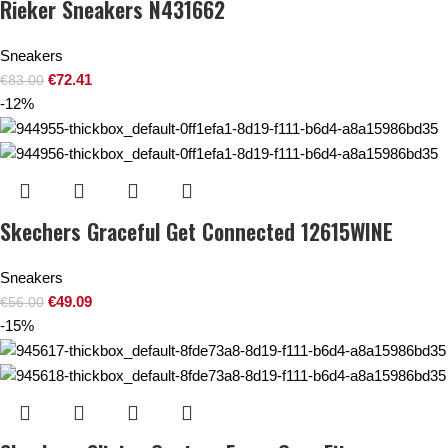
Rieker Sneakers N431662
Sneakers
€
72.41
€
83.00
-12%
Skechers Graceful Get Connected 12615WINE
Sneakers
€
49.09
€
56.00
-15%