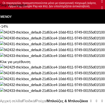
Οι παραγγελίες πραγματοποιούνται μόνο με ηλεκτρονική πληρωμή (κάρτα,
Skip to navigation
Apple Pay, Google Pay και Iris). Δεν υποστηρίζεται αντικαταβολή.
Skip to main content
ΜΕΝΟΎ
-14%
Κλικ για μεγέθυνση
Αρχική σελίδα
Παιδικά
Ρούχα
Μπλούζες & Μπλουζάκια