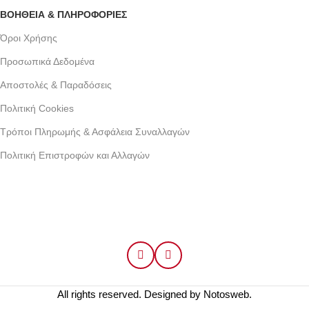
ΒΟΗΘΕΙΑ & ΠΛΗΡΟΦΟΡΙΕΣ
Όροι Xρήσης
Προσωπικά Δεδομένα
Αποστολές & Παραδόσεις
Πολιτική Cookies
Τρόποι Πληρωμής & Ασφάλεια Συναλλαγών
Πολιτική Επιστροφών και Αλλαγών
Γράμμου 30 αργυρουπολη , Αθήνα
Phone: +30 2109954111
Email: info@coxswainclothing.com
Follow Us:
All rights reserved. Designed by
Notosweb
.