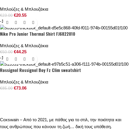
Μπλούζες & Μπλουζάκια
€
20.55
€
23.00
-12%
Nike Pro Junior Thermal Shirt FJ6822010
Μπλούζες & Μπλουζάκια
€
44.25
€
50.00
-14%
Rossignol Rossignol Boy Fz Clim sweatshirt
Μπλούζες & Μπλουζάκια
€
73.06
€
85.00
Coxswain – Από το 2021, με πάθος για το στιλ, την ποιότητα και
τους ανθρώπους που κάνουν τη ζωή… δική τους υπόθεση.