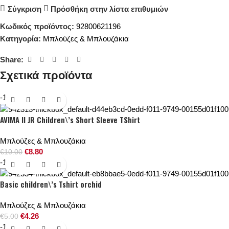
Σύγκριση
Πρόσθήκη στην λίστα επιθυμιών
Κωδικός προϊόντος:
92800621196
Κατηγορία:
Μπλούζες & Μπλουζάκια
Share:
Σχετικά προϊόντα
-12%
AVIMA II JR Children\’s Short Sleeve TShirt
Μπλούζες & Μπλουζάκια
€
8.80
€
10.00
-15%
Basic children\’s Tshirt orchid
Μπλούζες & Μπλουζάκια
€
4.26
€
5.00
-16%