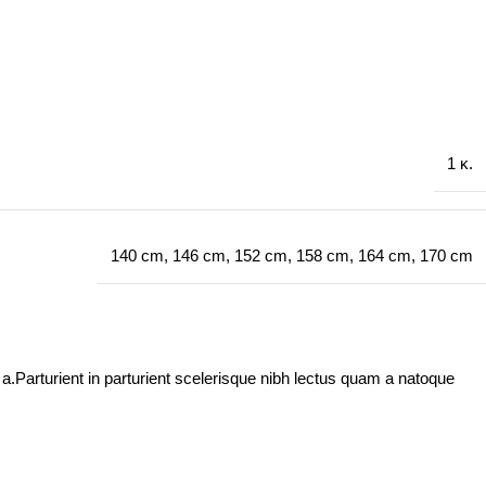
1 κ.
140 cm
,
146 cm
,
152 cm
,
158 cm
,
164 cm
,
170 cm
.Parturient in parturient scelerisque nibh lectus quam a natoque