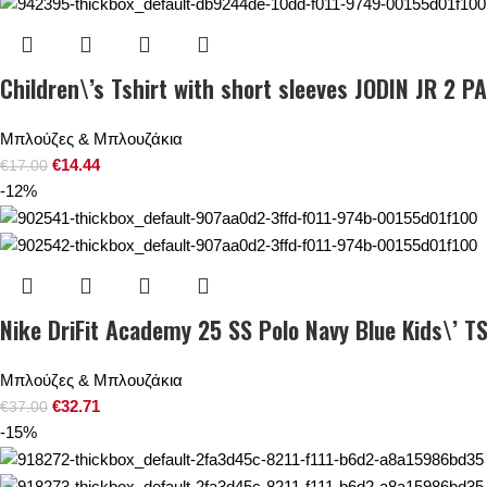
Children\’s Tshirt with short sleeves JODIN JR 2 P
Μπλούζες & Μπλουζάκια
€
14.44
€
17.00
-12%
Nike DriFit Academy 25 SS Polo Navy Blue Kids\’ T
Μπλούζες & Μπλουζάκια
€
32.71
€
37.00
-15%