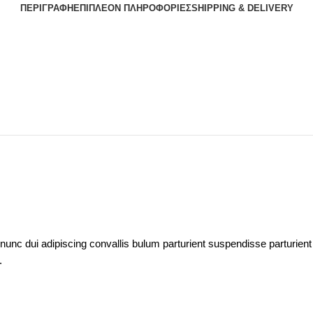
ΠΕΡΙΓΡΑΦΉ
ΕΠΙΠΛΈΟΝ ΠΛΗΡΟΦΟΡΊΕΣ
SHIPPING & DELIVERY
c dui adipiscing convallis bulum parturient suspendisse parturient a
.