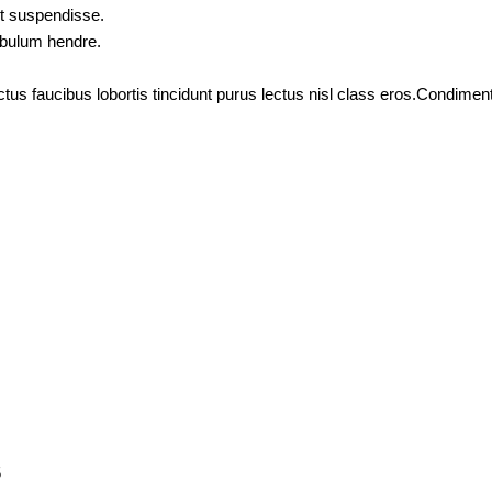
nt suspendisse.
tibulum hendre.
ctus faucibus lobortis tincidunt purus lectus nisl class eros.Condim