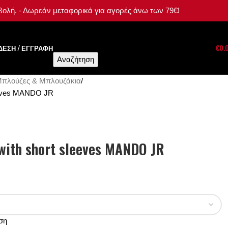
αβολή. - Δωρεάν μεταφορικά για αγορές άνω των 79€!
ΔΕΣΗ / ΕΓΓΡΑΦΉ
€
0.
Αναζήτηση
πλούζες & Μπλουζάκια
sleeves MANDO JR
 with short sleeves MANDO JR
ση