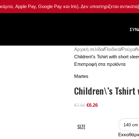
ρτα, Apple Pay, Google Pay και Iris). Δεν υποστηρίζεται αντικατ
ΣΎΝ
Αρχική σελίδα
Παιδικά
Ρούχα
Μ
Children\’s Tshirt with short 
Επιστροφή στα προϊόντα
Martes
Children\’s Tshirt
€
6.26
€
7.00
SIZE
Εκκαθάρι