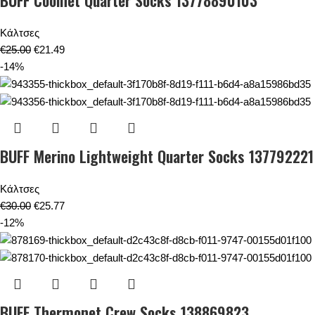
BUFF Coolnet Quarter Socks 13778890103
Κάλτσες
€
25.00
€
21.49
-14%
BUFF Merino Lightweight Quarter Socks 137792221
Κάλτσες
€
30.00
€
25.77
-12%
BUFF Thermonet Crew Socks 138869823