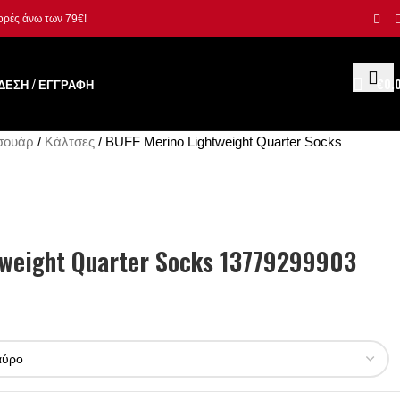
γορές άνω των 79€!
ΔΕΣΗ / ΕΓΓΡΑΦΉ
€
0.
σουάρ
Κάλτσες
BUFF Merino Lightweight Quarter Socks
tweight Quarter Socks 13779299903