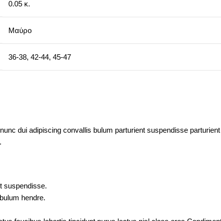
0.05 κ.
Μαύρο
36-38
,
42-44
,
45-47
c dui adipiscing convallis bulum parturient suspendisse parturient a
.
nt suspendisse.
tibulum hendre.