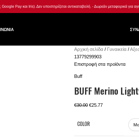
Google Pay και Iris). Δεν υποστηρίζεται αντικαταβολή. - Δωρεάν μεταφορικά για α
ΙΝΩΝΙΑ
ΣΎΝ
Αρχική σελίδα
Γυναικεία
Αξε
13779299903
Επιστροφή στα προϊόντα
Buff
BUFF Merino Ligh
€
30.00
€
25.77
COLOR