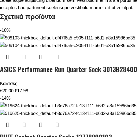
Scelerisque adipiscing bibendum sem vestibulum et in a a a purus le
inceptos hac parturient scelerisque vestibulum amet elit ut volutpat.
Σχετικά προϊόντα
-10%
ASICS Performance Run Quarter Sock 3013B28400
Κάλτσες
€
20.00
€
17.98
-14%