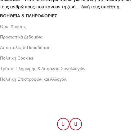
τους ανθρώπους που κάνουν τη ζωή… δική τους υπόθεση.
ΒΟΗΘΕΙΑ & ΠΛΗΡΟΦΟΡΙΕΣ
Όροι Xρήσης
Προσωπικά Δεδομένα
Αποστολές & Παραδόσεις
Πολιτική Cookies
Τρόποι Πληρωμής & Ασφάλεια Συναλλαγών
Πολιτική Επιστροφών και Αλλαγών
Γράμμου 30 αργυρουπολη , Αθήνα
Phone: +30 2109954111
Email: info@coxswainclothing.com
Follow Us: