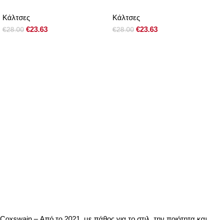
Κάλτσες
Κάλτσες
€
23.63
€
23.63
€
28.00
€
28.00
Coxswain – Από το 2021, με πάθος για το στιλ, την ποιότητα και