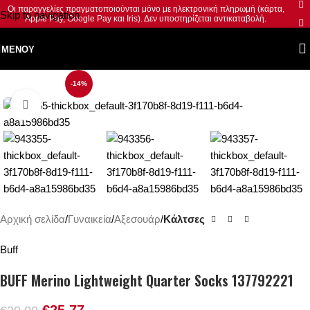
Οι παραγγελίες πραγματοποιούνται μόνο με ηλεκτρονική πληρωμή (κάρτα,
Skip to navigation
Apple Pay, Google Pay και Iris). Δεν υποστηρίζεται αντικαταβολή.
Skip to main content
ΜΕΝΟΎ
-14%
Κλικ για μεγέθυνση
Αρχική σελίδα
Γυναικεία
Αξεσουάρ
Κάλτσες
Buff
BUFF Merino Lightweight Quarter Socks 137792221