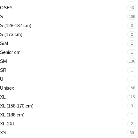
OSFY
43
S
106
S (128-137 cm)
3
S (173 cm)
2
S/M
1
Senior cm
1
SM
136
SR
1
U
1
Unisex
158
XL
115
XL (158-170 cm)
3
XL (188 cm)
1
XL-2XL
2
XS
30