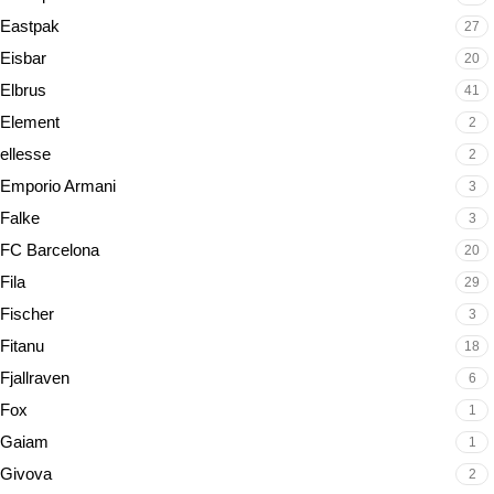
Eastpak
27
Eisbar
20
Elbrus
41
Element
2
ellesse
2
Emporio Armani
3
Falke
3
FC Barcelona
20
Fila
29
Fischer
3
Fitanu
18
Fjallraven
6
Fox
1
Gaiam
1
Givova
2