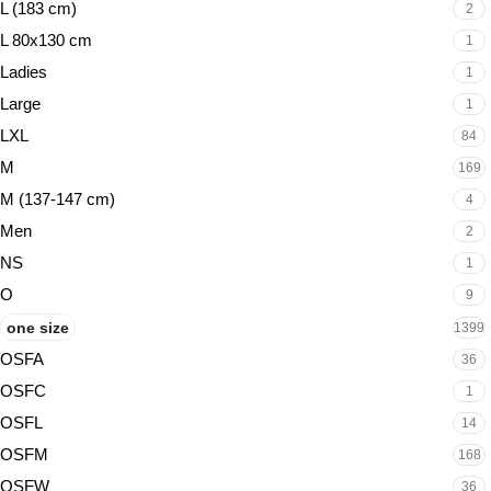
L (183 cm)
2
L 80x130 cm
1
Ladies
1
Large
1
LXL
84
M
169
M (137-147 cm)
4
Men
2
NS
1
O
9
one size
1399
OSFA
36
OSFC
1
OSFL
14
OSFM
168
OSFW
36