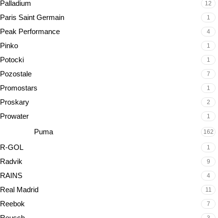
Palladium
12
Paris Saint Germain
1
Peak Performance
4
Pinko
1
Potocki
1
Pozostale
7
Promostars
1
Proskary
2
Prowater
1
Puma
162
R-GOL
1
Radvik
9
RAINS
4
Real Madrid
11
Reebok
7
Reusch