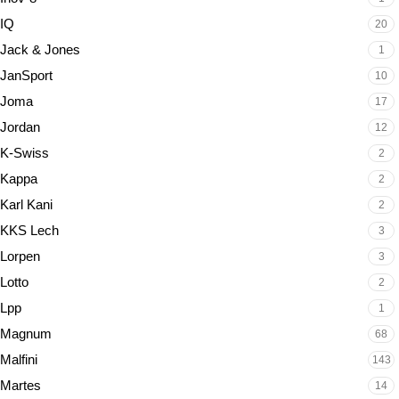
IQ
20
Jack & Jones
1
JanSport
10
Joma
17
Jordan
12
K-Swiss
2
Kappa
2
Karl Kani
2
KKS Lech
3
Lorpen
3
Lotto
2
Lpp
1
Magnum
68
Malfini
143
Martes
14