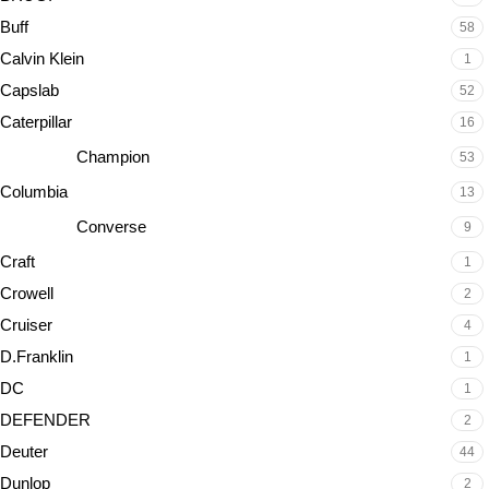
Buff
58
Calvin Klein
1
Capslab
52
Caterpillar
16
Champion
53
Columbia
13
Converse
9
Craft
1
Crowell
2
Cruiser
4
D.Franklin
1
DC
1
DEFENDER
2
Deuter
44
Dunlop
2