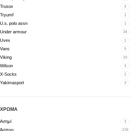
Trusox
3
Tryumf
1
U.s. polo assn
1
Under armour
34
Uvex
1
Vans
5
Viking
10
Wilson
3
X-Socks
2
Yakimasport
3
ΧΡΏΜΑ
Ασημί
3
Άσπρο
276