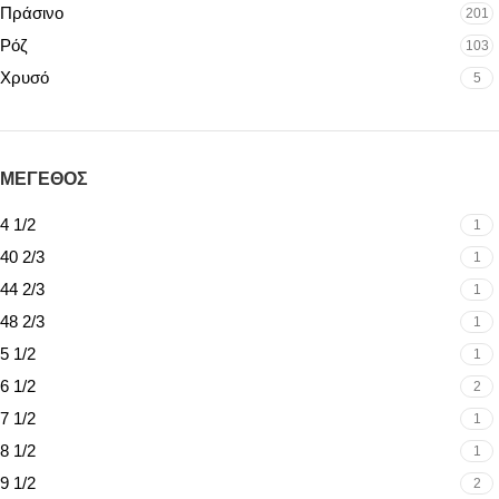
Πράσινο
201
Ρόζ
103
Χρυσό
5
ΜΕΓΕΘΟΣ
4 1/2
1
40 2/3
1
44 2/3
1
48 2/3
1
5 1/2
1
6 1/2
2
7 1/2
1
8 1/2
1
9 1/2
2