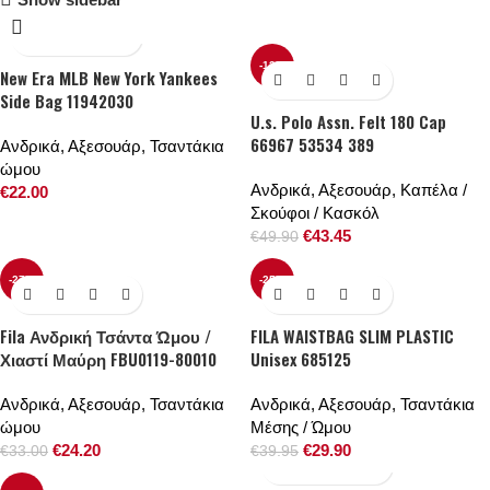
-13%
New Era MLB New York Yankees
Side Bag 11942030
U.s. Polo Assn. Felt 180 Cap
66967 53534 389
Ανδρικά
,
Αξεσουάρ
,
Τσαντάκια
ώμου
Ανδρικά
,
Αξεσουάρ
,
Καπέλα /
€
22.00
Σκούφοι / Κασκόλ
€
43.45
€
49.90
-27%
-25%
Fila Ανδρική Τσάντα Ώμου /
FILA WAISTBAG SLIM PLASTIC
Χιαστί Μαύρη FBU0119-80010
Unisex 685125
Ανδρικά
,
Αξεσουάρ
,
Τσαντάκια
Ανδρικά
,
Αξεσουάρ
,
Τσαντάκια
ώμου
Μέσης / Ώμου
€
24.20
€
29.90
€
33.00
€
39.95