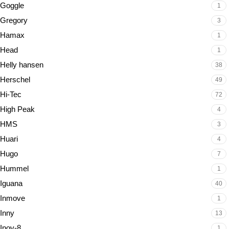
Goggle
1
Gregory
3
Hamax
1
Head
1
Helly hansen
38
Herschel
49
Hi-Tec
72
High Peak
4
HMS
3
Huari
4
Hugo
7
Hummel
1
Iguana
40
Inmove
1
Inny
13
Inov-8
1