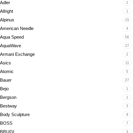
Adler
2
Allright
1
Alpinus
15
American Needle
4
Aqua Speed
56
AquaWave
27
Armani Exchange
2
Asics
11
Atomic
5
Bauer
27
Bejo
1
Bergson
1
Bestway
3
Body Sculpture
9
BOSS
7
BRUGI
3