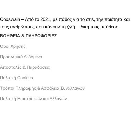
Coxswain – Από το 2021, με πάθος για το στιλ, την ποιότητα και
τους ανθρώπους που κάνουν τη ζωή… δική τους υπόθεση.
ΒΟΗΘΕΙΑ & ΠΛΗΡΟΦΟΡΙΕΣ
Όροι Xρήσης
Προσωπικά Δεδομένα
Αποστολές & Παραδόσεις
Πολιτική Cookies
Τρόποι Πληρωμής & Ασφάλεια Συναλλαγών
Πολιτική Επιστροφών και Αλλαγών
Γράμμου 30 αργυρουπολη , Αθήνα
Phone: +30 2109954111
Email: info@coxswainclothing.com
Follow Us: