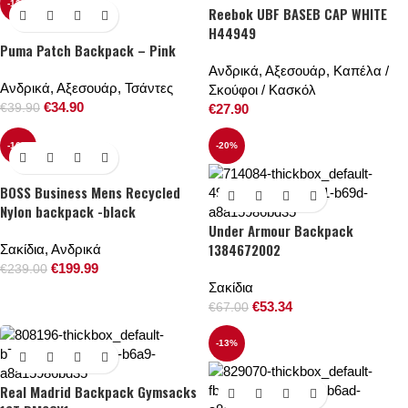
-13%
Reebok UBF BASEB CAP WHITE
H44949
Puma Patch Backpack – Pink
Ανδρικά
,
Αξεσουάρ
,
Καπέλα /
Ανδρικά
,
Αξεσουάρ
,
Τσάντες
Σκούφοι / Κασκόλ
€
34.90
€
39.90
€
27.90
-16%
-20%
BOSS Business Mens Recycled
Nylon backpack -black
Under Armour Backpack
1384672002
Σακίδια
,
Ανδρικά
€
199.99
€
239.00
Σακίδια
€
53.34
€
67.00
-13%
Real Madrid Backpack Gymsacks