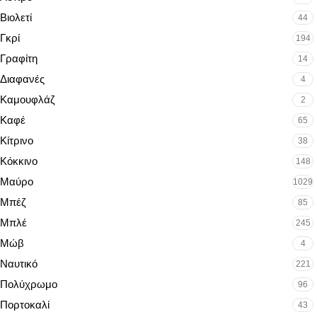
Βιολετί
44
Γκρί
194
Γραφίτη
14
Διαφανές
4
Καμουφλάζ
2
Καφέ
65
Κίτρινο
38
Κόκκινο
148
Μαύρο
1029
Μπέζ
85
Μπλέ
245
Μώβ
4
Ναυτικό
221
Πολύχρωμο
96
Πορτοκαλί
43