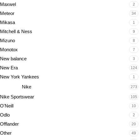
Maxwel
2
Meteor
34
Mikasa
1
Mitchell & Ness
9
Mizuno
8
Monotox
7
New balance
3
New Era
124
New York Yankees
1
Nike
273
Nike Sportswear
105
O'Neill
10
Odlo
2
Offlander
20
Other
49