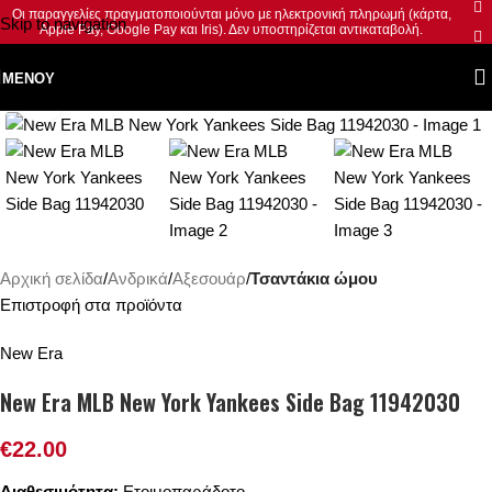
Οι παραγγελίες πραγματοποιούνται μόνο με ηλεκτρονική πληρωμή (κάρτα,
Skip to navigation
Apple Pay, Google Pay και Iris). Δεν υποστηρίζεται αντικαταβολή.
Skip to main content
ΜΕΝΟΎ
Κλικ για μεγέθυνση
Αρχική σελίδα
Ανδρικά
Αξεσουάρ
Τσαντάκια ώμου
Επιστροφή στα προϊόντα
New Era
New Era MLB New York Yankees Side Bag 11942030
€
22.00
Διαθεσιμότητα:
Ετοιμοπαράδοτο