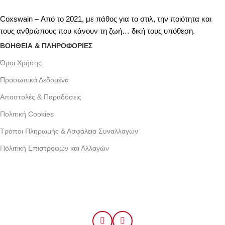
Coxswain – Από το 2021, με πάθος για το στιλ, την ποιότητα και
τους ανθρώπους που κάνουν τη ζωή… δική τους υπόθεση.
ΒΟΗΘΕΙΑ & ΠΛΗΡΟΦΟΡΙΕΣ
Όροι Xρήσης
Προσωπικά Δεδομένα
Αποστολές & Παραδόσεις
Πολιτική Cookies
Τρόποι Πληρωμής & Ασφάλεια Συναλλαγών
Πολιτική Επιστροφών και Αλλαγών
Γράμμου 30 αργυρουπολη , Αθήνα
Phone: +30 2109954111
Email: info@coxswainclothing.com
Follow Us: