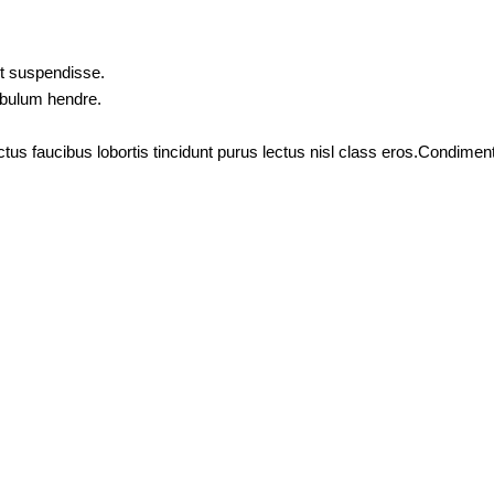
nt suspendisse.
tibulum hendre.
ctus faucibus lobortis tincidunt purus lectus nisl class eros.Condim