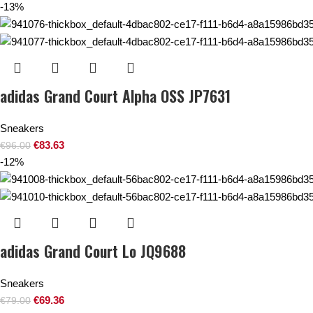
-13%
adidas Grand Court Alpha OSS JP7631
Sneakers
€
83.63
€
96.00
-12%
adidas Grand Court Lo JQ9688
Sneakers
€
69.36
€
79.00