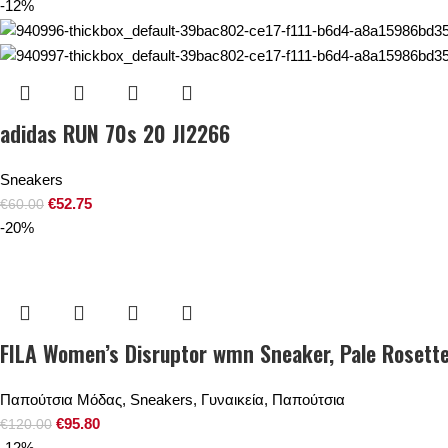
-12%
adidas RUN 70s 20 JI2266
Sneakers
€
52.75
€
60.00
-20%
FILA Women’s Disruptor wmn Sneaker, Pale Rosett
Παπούτσια Μόδας
,
Sneakers
,
Γυναικεία
,
Παπούτσια
€
95.80
€
120.00
-12%