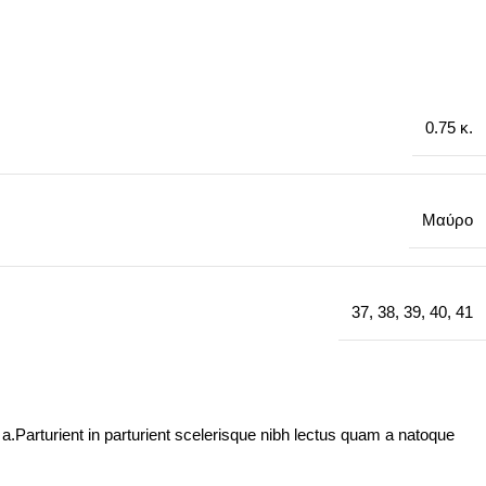
0.75 κ.
Μαύρο
37
,
38
,
39
,
40
,
41
.Parturient in parturient scelerisque nibh lectus quam a natoque