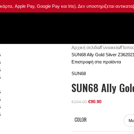
ρτα, Apple Pay, Google Pay και Iris). Δεν υποστηρίζεται αντικατ
Σύνδεση / Ε
Αρχική σελίδα
Γυναικεία
Παπού
SUN68 Ally Gold Silver Z36202
Επιστροφή στα προϊόντα
SUN68
SUN68 Ally Gol
€
90.90
€
104.00
COLOR