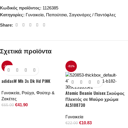
Κωδικός προϊόντος:
1126385
Κατηγορίες:
Γυναικεία
,
Παπούτσια
,
Σαγιονάρες / Παντόφλες
Share:
Σχετικά προϊόντα
-36%
-51%
adidasW Mh 3s Dk Hd PINK
Atomic Beanie Unisex Σκούφος
Γυναικεία
,
Ρούχα
,
Φούτερ &
Πλεκτός σε Μαύρο χρώμα
Ζακέτες
AL5108730
€
41.90
€
65.00
Γυναικεία
€
10.83
€
22.00