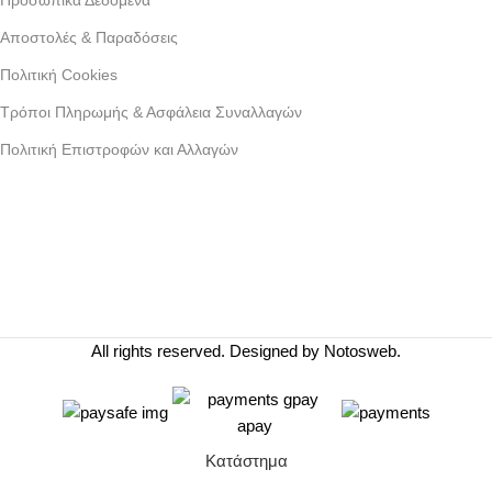
Αποστολές & Παραδόσεις
Πολιτική Cookies
Τρόποι Πληρωμής & Ασφάλεια Συναλλαγών
Πολιτική Επιστροφών και Αλλαγών
Γράμμου 30 αργυρουπολη , Αθήνα
Phone: +30 2109954111
Email: info@coxswainclothing.com
Follow Us:
All rights reserved. Designed by
Notosweb
.
Κατάστημα