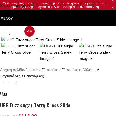
Οι παραγγελίες πραγματοποιούνται μόνο με ηλεκτρονική πληρωμή (κάρτα,
Skip to navigation
Apple Pay, Google Pay και Iris). Δεν υποστηρίζεται αντικαταβολή.
Skip to main content
ΜΕΝΟΎ
-8%
Κλικ για μεγέθυνση
Αρχική σελίδα
Γυναικεία
Παπούτσια
Παπούτσια Αθλητικά
Σαγιονάρες / Παντόφλες
Ugg
UGG Fuzz sugar Terry Cross Slide