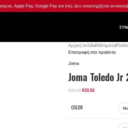
ρτα, Apple Pay, Google Pay και Iris). Δεν υποστηρίζεται αντικατ
ΣΎΝ
Αρχική σελίδα
Αθλήματα
Ποδό
Επιστροφή στα προϊόντα
Joma
Joma Toledo Jr
€
33.52
€
38.00
COLOR