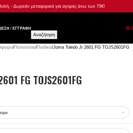
αβολή. - Δωρεάν μεταφορικά για αγορές άνω των 79€!
ΔΕΣΗ / ΕΓΓΡΑΦΉ
€
0.
Αναζήτηση
σφαιρο
Παπούτσια
Παιδικά
Joma Toledo Jr 2601 FG TOJS2601FG
 2601 FG TOJS2601FG