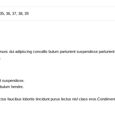
35
,
36
,
37
,
38
,
39
c dui adipiscing convallis bulum parturient suspendisse parturient a
.
nt suspendisse.
tibulum hendre.
ctus faucibus lobortis tincidunt purus lectus nisl class eros.Condim