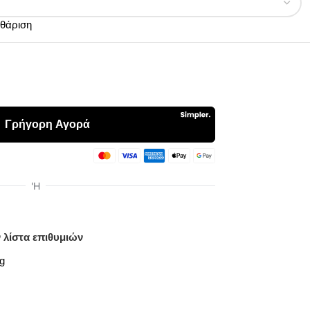
θάριση
 λίστα επιθυμιών
fg