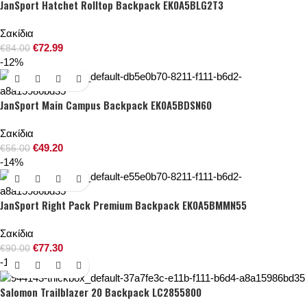
JanSport Hatchet Rolltop Backpack EK0A5BLG2T3
Σακίδια
€
72.99
€
84.00
-12%
JanSport Main Campus Backpack EK0A5BDSN60
Σακίδια
€
49.20
€
56.00
-14%
JanSport Right Pack Premium Backpack EK0A5BMMN55
Σακίδια
€
77.30
€
90.00
-13%
Salomon Trailblazer 20 Backpack LC2855800