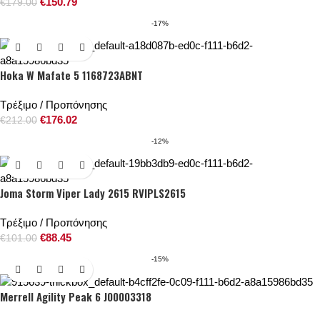
€
150.79
€
179.00
-17%
Hoka W Mafate 5 1168723ABNT
Τρέξιμο / Προπόνησης
€
176.02
€
212.00
-12%
Joma Storm Viper Lady 2615 RVIPLS2615
Τρέξιμο / Προπόνησης
€
88.45
€
101.00
-15%
Merrell Agility Peak 6 J00003318