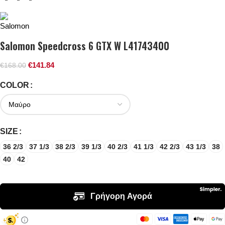
Salomon Speedcross 6 GTX W L41743400
€
141.84
€
168.00
COLOR
SIZE
36 2/3
37 1/3
38 2/3
39 1/3
40 2/3
41 1/3
42 2/3
43 1/3
38
40
42