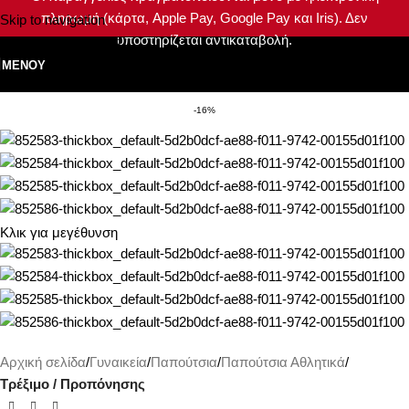
πληρωμή (κάρτα, Apple Pay, Google Pay και Iris). Δεν
Skip to navigation
υποστηρίζεται αντικαταβολή.
Skip to main content
ΜΕΝΟΎ
-16%
Κλικ για μεγέθυνση
Αρχική σελίδα
Γυναικεία
Παπούτσια
Παπούτσια Αθλητικά
Τρέξιμο / Προπόνησης