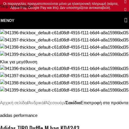
Οι παραγγελίες πραγματοποιούνται μόνο με ηλεκτρονική πληρωμή (κάρτα,
Skip to navigation
Apple Pay, Google Pay και Iris). Δεν υποστηρίζεται αντικαταβολή.
Skip to main content
ΜΕΝΟΎ
Κλικ για μεγέθυνση
Αρχική σελίδα
Ανδρικά
Αξεσουάρ
Σακίδια
Επιστροφή στα προϊόντα
adidas performance
Adidas TIRO Duffle M bag KD4243