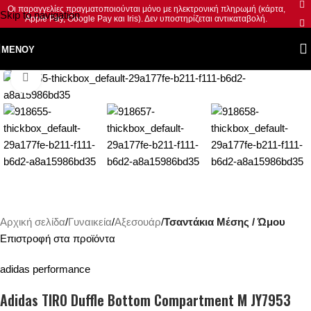
Οι παραγγελίες πραγματοποιούνται μόνο με ηλεκτρονική πληρωμή (κάρτα,
Skip to navigation
Apple Pay, Google Pay και Iris). Δεν υποστηρίζεται αντικαταβολή.
Skip to main content
ΜΕΝΟΎ
Κλικ για μεγέθυνση
Αρχική σελίδα
Γυναικεία
Αξεσουάρ
Τσαντάκια Μέσης / Ώμου
Επιστροφή στα προϊόντα
adidas performance
Adidas TIRO Duffle Bottom Compartment M JY7953