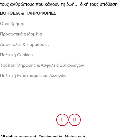
τους ανθρώπους που κάνουν τη ζωή… δική τους υπόθεση.
ΒΟΗΘΕΙΑ & ΠΛΗΡΟΦΟΡΙΕΣ
Όροι Xρήσης
Προσωπικά Δεδομένα
Αποστολές & Παραδόσεις
Πολιτική Cookies
Τρόποι Πληρωμής & Ασφάλεια Συναλλαγών
Πολιτική Επιστροφών και Αλλαγών
Γράμμου 30 αργυρουπολη , Αθήνα
Phone: +30 2109954111
Email: info@coxswainclothing.com
Follow Us:
All rights reserved. Designed by
Notosweb
.