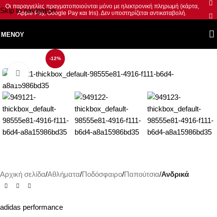
Οι παραγγελίες πραγματοποιούνται μόνο με ηλεκτρονική πληρωμή (κάρτα,
Skip to navigation
Apple Pay, Google Pay και Iris). Δεν υποστηρίζεται αντικαταβολή.
Skip to main content
ΜΕΝΟΎ
-12%
Κλικ για μεγέθυνση
Αρχική σελίδα
Αθλήματα
Ποδόσφαιρο
Παπούτσια
Ανδρικά
adidas performance