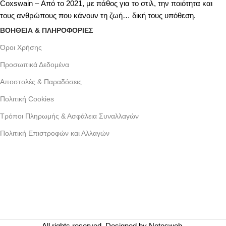
Coxswain – Από το 2021, με πάθος για το στιλ, την ποιότητα και
τους ανθρώπους που κάνουν τη ζωή… δική τους υπόθεση.
ΒΟΗΘΕΙΑ & ΠΛΗΡΟΦΟΡΙΕΣ
Όροι Xρήσης
Προσωπικά Δεδομένα
Αποστολές & Παραδόσεις
Πολιτική Cookies
Τρόποι Πληρωμής & Ασφάλεια Συναλλαγών
Πολιτική Επιστροφών και Αλλαγών
Γράμμου 30 αργυρουπολη , Αθήνα
Phone: +30 2109954111
Email: info@coxswainclothing.com
Follow Us:
All rights reserved. Designed by
Notosweb
.