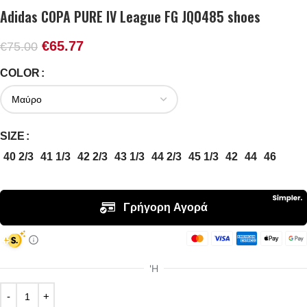
Adidas COPA PURE IV League FG JQ0485 shoes
€
65.77
€
75.00
COLOR
SIZE
40 2/3
41 1/3
42 2/3
43 1/3
44 2/3
45 1/3
42
44
46