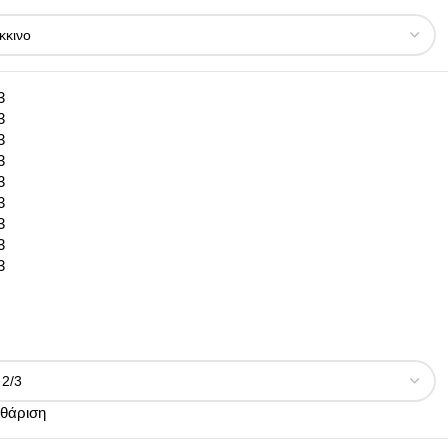
3
3
3
3
3
3
3
3
3
θάριση