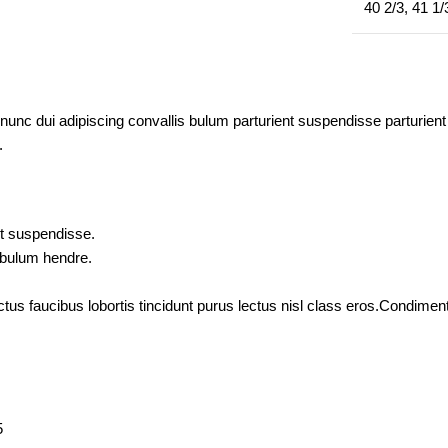
40 2/3
,
41 1/
c dui adipiscing convallis bulum parturient suspendisse parturient a
.
nt suspendisse.
tibulum hendre.
ctus faucibus lobortis tincidunt purus lectus nisl class eros.Condim