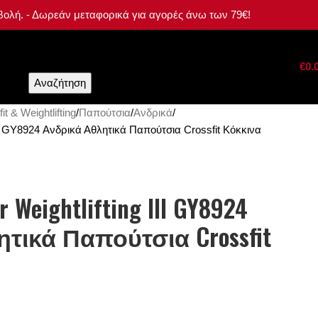
αβολή. - Δωρεάν μεταφορικά για αγορές άνω των 79€!
γγραφή
0
προϊόντα
€
0.
Αναζήτηση
it & Weightlifting
Παπούτσια
Ανδρικά
III GY8924 Ανδρικά Αθλητικά Παπούτσια Crossfit Κόκκινα
r Weightlifting III GY8924
τικά Παπούτσια Crossfit