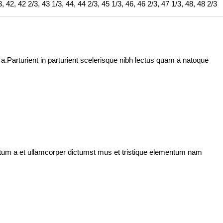
3
,
42
,
42 2/3
,
43 1/3
,
44
,
44 2/3
,
45 1/3
,
46
,
46 2/3
,
47 1/3
,
48
,
48 2/3
.Parturient in parturient scelerisque nibh lectus quam a natoque
entum a et ullamcorper dictumst mus et tristique elementum nam