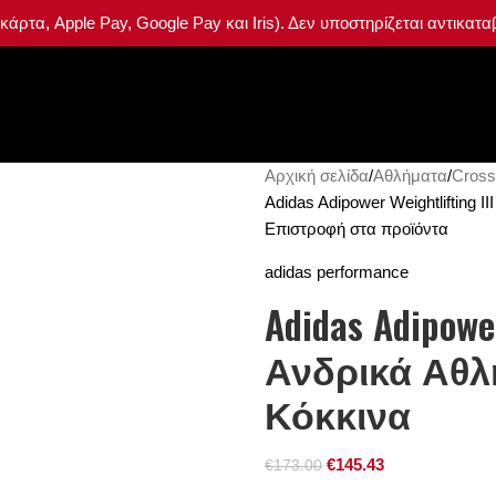
ρτα, Apple Pay, Google Pay και Iris). Δεν υποστηρίζεται αντικατ
Σύνδεση / Ε
Αρχική σελίδα
Αθλήματα
Crossf
Adidas Adipower Weightlifting 
Επιστροφή στα προϊόντα
adidas performance
Adidas Adipowe
Ανδρικά Αθλη
Κόκκινα
€
145.43
€
173.00