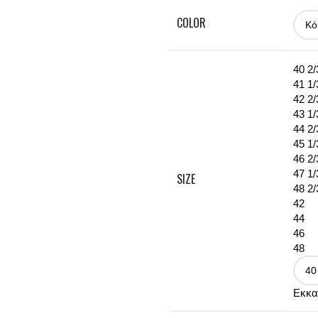
COLOR
40 2/
41 1/
42 2/
43 1/
44 2/
45 1/
46 2/
47 1/
SIZE
48 2/
42
44
46
48
Εκκα