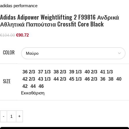
adidas performance
Adidas Adipower Weightlifting 2 F99816 Ανδρικά
Αθλητικά Παπούτσια Crossfit Core Black
€
90.72
€
104.00
COLOR
36 2/3
37 1/3
38 2/3
39 1/3
40 2/3
41 1/3
42 2/3
43 1/3
44 2/3
45 1/3
46 2/3
36
38
40
SIZE
42
44
46
Εκκαθάριση