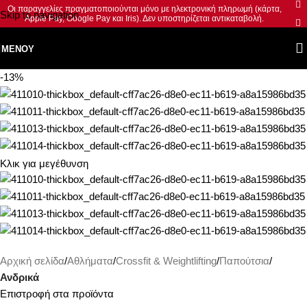
Οι παραγγελίες πραγματοποιούνται μόνο με ηλεκτρονική πληρωμή (κάρτα,
Skip to navigation
Apple Pay, Google Pay και Iris). Δεν υποστηρίζεται αντικαταβολή.
Skip to main content
ΜΕΝΟΎ
-13%
Κλικ για μεγέθυνση
Αρχική σελίδα
Αθλήματα
Crossfit & Weightlifting
Παπούτσια
Ανδρικά
Επιστροφή στα προϊόντα