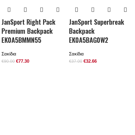
JanSport Right Pack
JanSport Superbreak
Premium Backpack
Backpack
EK0A5BMMN55
EK0A5BAG0W2
Σακίδια
Σακίδια
€
77.30
€
32.66
€
90.00
€
37.00