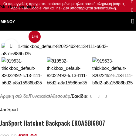
Οι παραγγελίες πραγματοποιούνται μόνο με ηλεκτρονική πληρωμή (κάρτα,
Skip to navigation
Apple Pay, Google Pay και Iris). Δεν υποστηρίζεται αντικαταβολή.
Skip to main content
ΜΕΝΟΎ
-14%
Κλικ για μεγέθυνση
Αρχική σελίδα
Γυναικεία
Αξεσουάρ
Σακίδια
JanSport
JanSport Hatchet Backpack EK0A5BI68O7