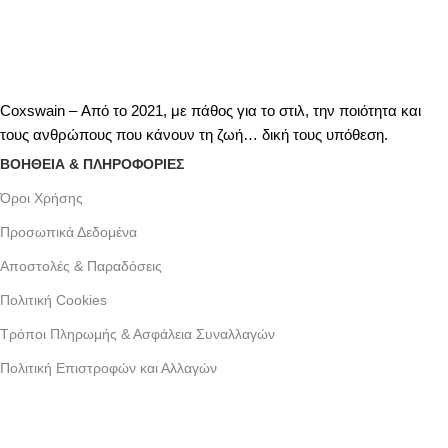
Coxswain – Από το 2021, με πάθος για το στιλ, την ποιότητα και
τους ανθρώπους που κάνουν τη ζωή… δική τους υπόθεση.
ΒΟΗΘΕΙΑ & ΠΛΗΡΟΦΟΡΙΕΣ
Όροι Xρήσης
Προσωπικά Δεδομένα
Αποστολές & Παραδόσεις
Πολιτική Cookies
Τρόποι Πληρωμής & Ασφάλεια Συναλλαγών
Πολιτική Επιστροφών και Αλλαγών
Γράμμου 30 αργυρουπολη , Αθήνα
Phone: +30 2109954111
Email: info@coxswainclothing.com