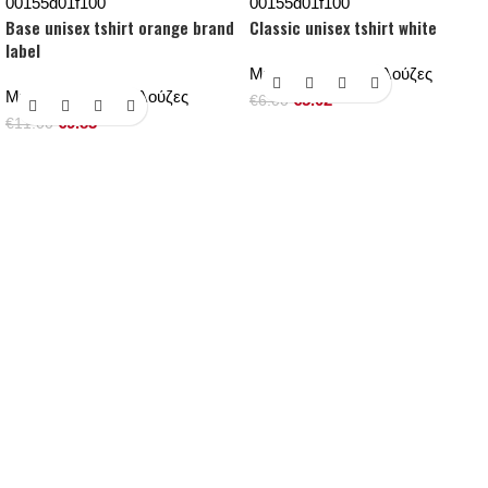
Base unisex tshirt orange brand
Classic unisex tshirt white
label
Μπλουζάκια & Μπλούζες
Μπλουζάκια & Μπλούζες
€
5.02
€
6.00
€
9.83
€
11.00