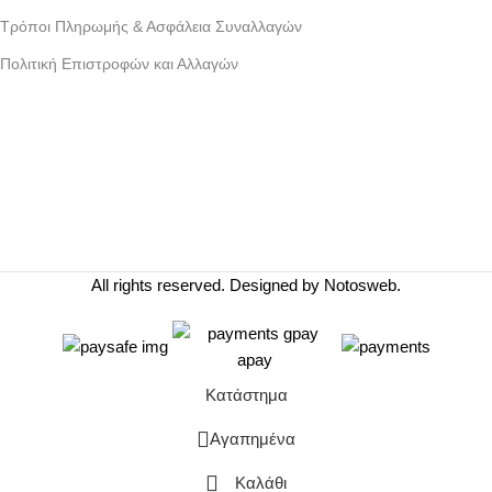
Τρόποι Πληρωμής & Ασφάλεια Συναλλαγών
Πολιτική Επιστροφών και Αλλαγών
Γράμμου 30 αργυρουπολη , Αθήνα
Phone: +30 2109954111
Email: info@coxswainclothing.com
Follow Us:
All rights reserved. Designed by
Notosweb
.
Κατάστημα
Αγαπημένα
Καλάθι