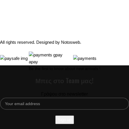
Phone: +30 2109954111
Email: info@coxswainclothing.com
Follow Us:
All rights reserved. Designed by
Notosweb
.
Be the first to know about new arrivals !
Μπες στο Team μας!
Γράψου στο newsletter