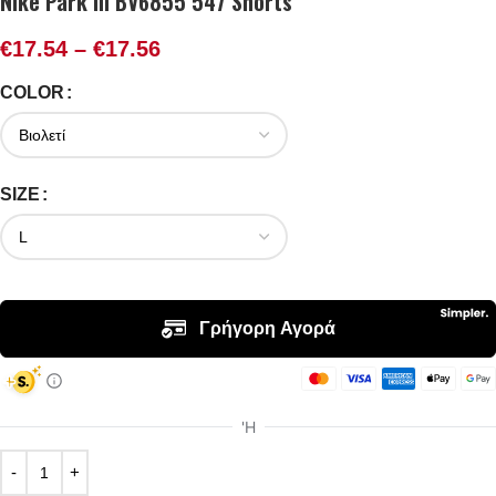
Nike Park III BV6855 547 Shorts
€
17.54
–
€
17.56
COLOR
SIZE