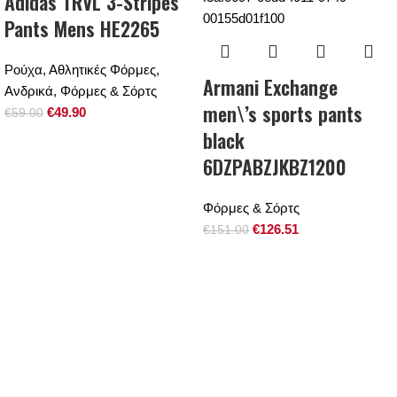
Adidas TRVL 3-Stripes
Pants Mens HE2265
Ρούχα
,
Αθλητικές Φόρμες
,
Armani Exchange
Ανδρικά
,
Φόρμες & Σόρτς
men\’s sports pants
€
49.90
€
59.00
black
6DZPABZJKBZ1200
Φόρμες & Σόρτς
€
126.51
€
151.00