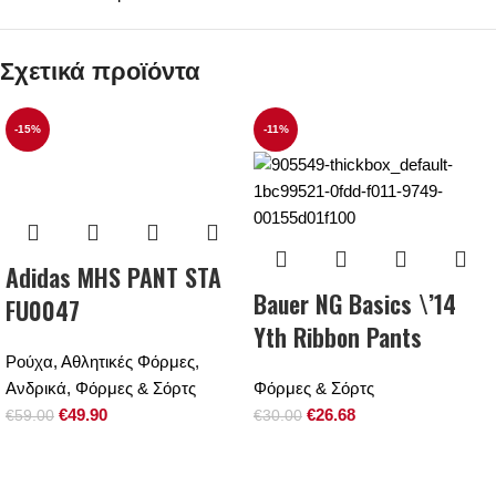
Σχετικά προϊόντα
-15%
-11%
Adidas MHS PANT STA
Bauer NG Basics \’14
FU0047
Yth Ribbon Pants
Ρούχα
,
Αθλητικές Φόρμες
,
Ανδρικά
,
Φόρμες & Σόρτς
Φόρμες & Σόρτς
€
49.90
€
26.68
€
59.00
€
30.00