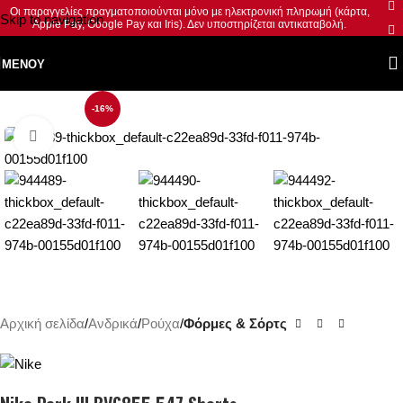
Οι παραγγελίες πραγματοποιούνται μόνο με ηλεκτρονική πληρωμή (κάρτα,
Skip to navigation
Apple Pay, Google Pay και Iris). Δεν υποστηρίζεται αντικαταβολή.
Skip to main content
ΜΕΝΟΎ
-16%
Κλικ για μεγέθυνση
Αρχική σελίδα
Ανδρικά
Ρούχα
Φόρμες & Σόρτς