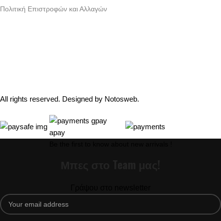
Πολιτική Επιστροφών και Αλλαγών
Γράμμου 30 αργυρουπολη , Αθήνα
Phone: +30 2109954111
Email: info@coxswainclothing.com
Follow Us:
All rights reserved. Designed by
Notosweb
.
Be the first to know about new arrivals !
Μπες στο Team μας!
Γράψου στο newsletter