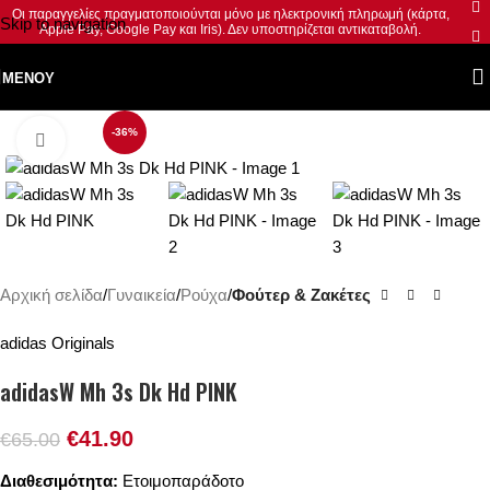
Οι παραγγελίες πραγματοποιούνται μόνο με ηλεκτρονική πληρωμή (κάρτα,
Skip to navigation
Apple Pay, Google Pay και Iris). Δεν υποστηρίζεται αντικαταβολή.
Skip to main content
ΜΕΝΟΎ
-36%
Κλικ για μεγέθυνση
Αρχική σελίδα
Γυναικεία
Ρούχα
Φούτερ & Ζακέτες
adidas Originals
adidasW Mh 3s Dk Hd PINK
€
41.90
€
65.00
Διαθεσιμότητα:
Ετοιμοπαράδοτο