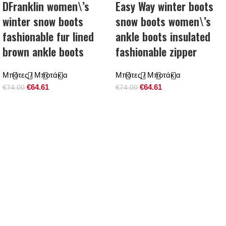
DFranklin women\’s
Easy Way winter boots
winter snow boots
snow boots women\’s
fashionable fur lined
ankle boots insulated
brown ankle boots
fashionable zipper
Μπότες / Μποτάκια
Μπότες / Μποτάκια
€
64.61
€
64.61
€
74.00
€
74.00