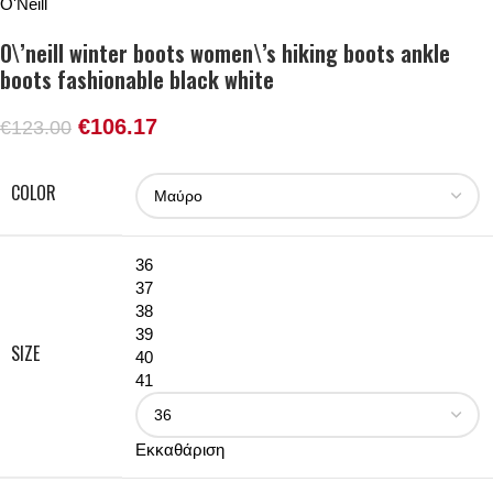
O'Neill
O\’neill winter boots women\’s hiking boots ankle
boots fashionable black white
€
106.17
€
123.00
COLOR
36
37
38
39
SIZE
40
41
Εκκαθάριση