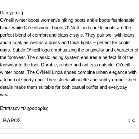
Περιγραφή
O\’neill winter boots women\’s hiking boots ankle boots fashionable
black white O\’neill winter boots O\’Neill Linda ankle boots are the
perfect blend of comfort and classic style. They pair well with jeans
and a coat, as well as a dress and thick tights – perfect for cooler
days. Subtle O\’neill logo emphasizing the originality and character of
the footwear. The classic lacing system ensures a perfect fit of the
footwear to the foot. Durable, rubber and anti-slip outsole. O\’neill
winter boots. The O\’Neill Linda shoes combine urban elegance with
a touch of sporty cool. Their sleek silhouette and subtly embellished
details make them suitable for both casual outfits and everyday
wear.
Επιπλέον πληροφορίες
ΒΆΡΟΣ
1 κ.