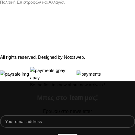
Πολιτική Επιστροφών και Αλλαγών
Γράμμου 30 αργυρουπολη , Αθήνα
Phone: +30 2109954111
Email: info@coxswainclothing.com
Follow Us:
All rights reserved. Designed by
Notosweb
.
Be the first to know about new arrivals !
Μπες στο Team μας!
Γράψου στο newsletter