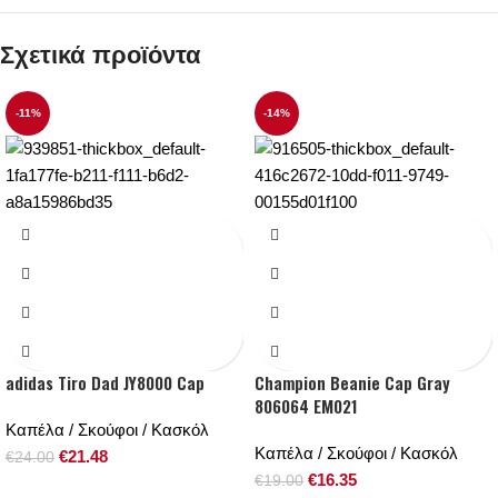
Σχετικά προϊόντα
-11%
-14%
adidas Tiro Dad JY8000 Cap
Champion Beanie Cap Gray
806064 EM021
Καπέλα / Σκούφοι / Κασκόλ
Καπέλα / Σκούφοι / Κασκόλ
€
21.48
€
24.00
€
16.35
€
19.00