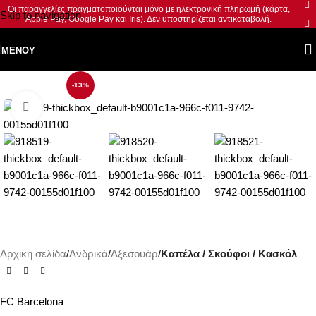
Οι παραγγελίες πραγματοποιούνται μόνο με ηλεκτρονική πληρωμή (κάρτα,
Skip to navigation
Apple Pay, Google Pay και Iris). Δεν υποστηρίζεται αντικαταβολή.
Skip to main content
ΜΕΝΟΎ
-13%
Κλικ για μεγέθυνση
Αρχική σελίδα
Ανδρικά
Αξεσουάρ
Καπέλα / Σκούφοι / Κασκόλ
FC Barcelona