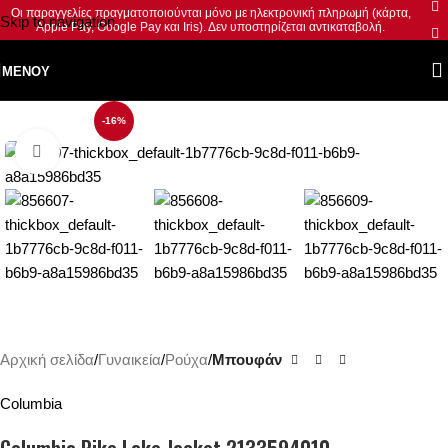
Οι παραγγελίες πραγματοποιούνται μόνο με ηλεκτρονική πληρωμή (κάρτα,
Skip to navigation
Apple Pay, Google Pay και Iris). Δεν υποστηρίζεται αντικαταβολή.
Skip to main content
ΜΕΝΟΎ
-16%
Κλικ για μεγέθυνση
Αρχική σελίδα
Γυναικεία
Ρούχα
Μπουφάν
Columbia