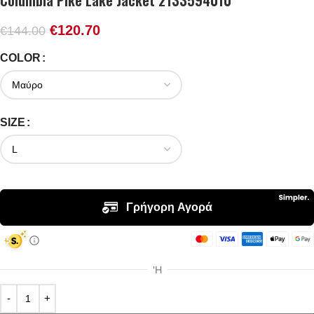
Columbia Pike Lake Jacket 2133594010
€
120.70
€
144.00
COLOR
SIZE