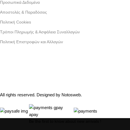
Προσωπικά Δεδομένα
Αποστολές & Παραδόσεις
Πολιτική Cookies
Τρόποι Πληρωμής & Ασφάλεια Συναλλαγών
Πολιτική Επιστροφών και Αλλαγών
Γράμμου 30 αργυρουπολη , Αθήνα
Phone: +30 2109954111
Email: info@coxswainclothing.com
Follow Us:
All rights reserved. Designed by
Notosweb
.
Be the first to know about new arrivals !