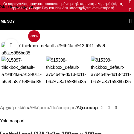
Οι παραγγελίες πραγματοποιούνται μόνο με ηλεκτρονική πληρωμή (κάρτα,
Skip to navigation
Apple Pay, Google Pay και Iris). Δεν υποστηρίζεται αντικαταβολή.
Skip to main content
ΜΕΝΟΎ
-19%
Κλικ για μεγέθυνση
Αρχική σελίδα
Αθλήματα
Ποδόσφαιρο
Αξεσουάρ
Yakimasport