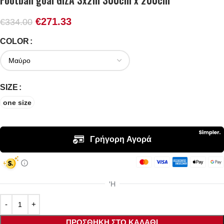
Football goal GIZA 3x2m 300cm x 200cm
€
271.33
€
334.00
COLOR
SIZE
one size
ΠΡΟΣΘΉΚΗ ΣΤΟ ΚΑΛΆΘΙ