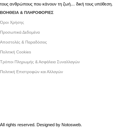
τους ανθρώπους που κάνουν τη ζωή… δική τους υπόθεση.
ΒΟΗΘΕΙΑ & ΠΛΗΡΟΦΟΡΙΕΣ
Όροι Xρήσης
Προσωπικά Δεδομένα
Αποστολές & Παραδόσεις
Πολιτική Cookies
Τρόποι Πληρωμής & Ασφάλεια Συναλλαγών
Πολιτική Επιστροφών και Αλλαγών
Γράμμου 30 αργυρουπολη , Αθήνα
Phone: +30 2109954111
Email: info@coxswainclothing.com
Follow Us:
All rights reserved. Designed by
Notosweb
.