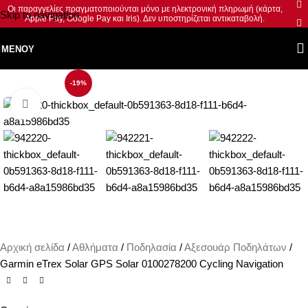
Οι παραγγελίες πραγματοποιούνται μόνο με ηλεκτρονική πληρωμή (κάρτα,
Skip to navigation
Apple Pay, Google Pay και Iris). Δεν υποστηρίζεται αντικαταβολή.
Skip to main content
ΜΕΝΟΎ
-19%
Κλικ για μεγέθυνση
Αρχική σελίδα
Αθλήματα
Ποδηλασία
Αξεσουάρ Ποδηλάτων
Garmin eTrex Solar GPS Solar 0100278200 Cycling Navigation